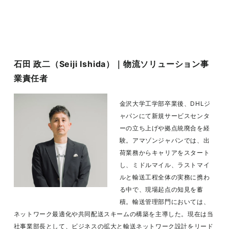
石
田 政二（Seiji Ishida）｜物流ソリューション事
業責任者
金沢大学工学部卒業後、DHLジ
ャパンにて新規サービスセンタ
ーの立ち上げや拠点統廃合を経
験。アマゾンジャパンでは、出
荷業務からキャリアをスタート
し、ミドルマイル、ラストマイ
ルと輸送工程全体の実務に携わ
る中で、現場起点の知見を蓄
積。輸送管理部門においては、
ネットワーク最適化や共同配送スキームの構築を主導した。現在は当
社事業部長として、ビジネスの拡大と輸送ネットワーク設計をリード