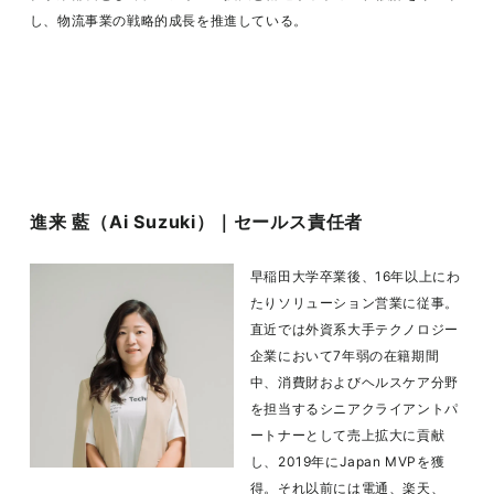
し、物流事業の戦略的成長を推進している。
進来 藍（Ai Suzuki）｜セールス責任者
早稲田大学卒業後、16年以上にわ
たりソリューション営業に従事。
直近では外資系大手テクノロジー
企業において7年弱の在籍期間
中、消費財およびヘルスケア分野
を担当するシニアクライアントパ
ートナーとして売上拡大に貢献
し、2019年にJapan MVPを獲
得。それ以前には電通、楽天、